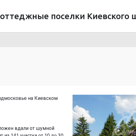
оттеджные поселки Киевского 
Подмосковье на Киевском
ложен вдали от шумной
 из 141 участка от 10 до 30