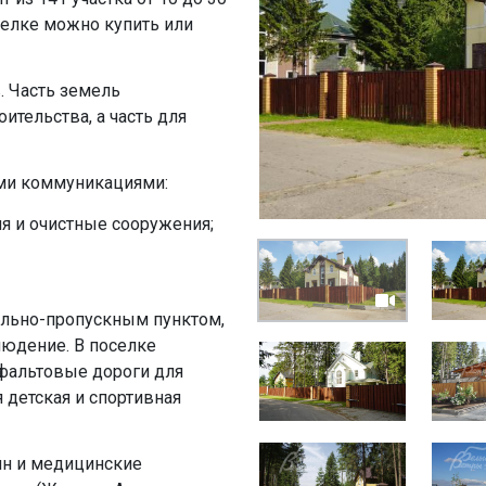
оселке можно купить или
. Часть земель
тельства, а часть для
ми коммуникациями:
я и очистные сооружения;
ольно-пропускным пунктом,
людение. В поселке
фальтовые дороги для
 детская и спортивная
йн и медицинские