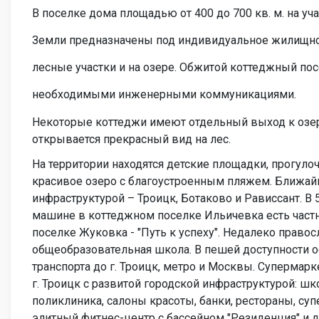
В поселке дома площадью от 400 до 700 кв. м. на учас
Земли предназначены под индивидуальное жилищно
лесные участки и на озере. Обжитой коттеджный по
необходимыми инженерными коммуникациями.
Некоторые коттеджи имеют отдельный выход к озер
открывается прекрасный вид на лес.
На территории находятся детские площадки, прогуло
красивое озеро с благоустроенным пляжем. Ближай
инфраструктурой – Троицк, Ботаково и Рависсант. В 
машине в коттеджном поселке Ильичевка есть частна
поселке Жуковка - "Путь к успеху". Недалеко правос
общеобразовательная школа. В пешей доступности 
транспорта до г. Троицк, метро и Москвы. Супермарк
г. Троицк с развитой городской инфраструктурой: шк
поликлиника, салоны красоты, банки, рестораны, су
элитный фитнес-центр с бассейном "Резиденция" и д