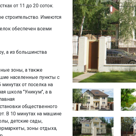
тках от 11 до 20 соток.
е строительство. Имеются
селок обеспечен всеми
у, а из большинства
чные зоны, а также
шие населенные пункты с
5 минутах от поселка на
я школа "Уникум", а в
лавная
остановки общественного
ет. В 10 минутах на машине
олы, детские сады,
пермаркеты, зоны отдыха,
р.